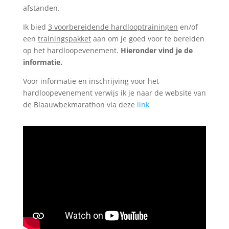
afstanden.
Ik bied
3 voorbereidende hardlooptrainingen
en/of
een
trainingspakket
aan om je goed voor te bereiden
op het hardloopevenement.
Hieronder vind je de
informatie.
Voor informatie en inschrijving voor het
hardloopevenement verwijs ik je naar de website van
de Blaauwbekmarathon via deze
link